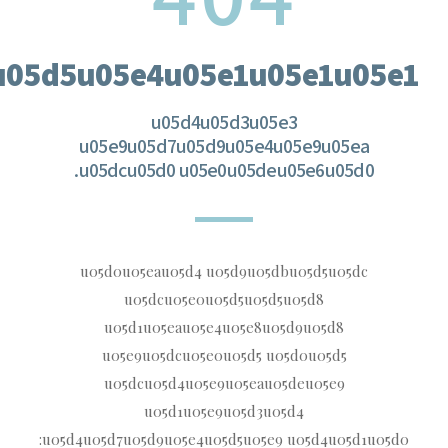
05d5u05e4u05e1u05e1u05e1.
u05d4u05d3u05e3
u05e9u05d7u05d9u05e4u05e9u05ea
u05dcu05d0 u05e0u05deu05e6u05d0.
u05d0u05eau05d4 u05d9u05dbu05d5u05dc
u05dcu05e0u05d5u05d5u05d8
u05d1u05eau05e4u05e8u05d9u05d8
u05e9u05dcu05e0u05d5 u05d0u05d5
u05dcu05d4u05e9u05eau05deu05e9
u05d1u05e9u05d3u05d4
u05d4u05d7u05d9u05e4u05d5u05e9 u05d4u05d1u05d0: