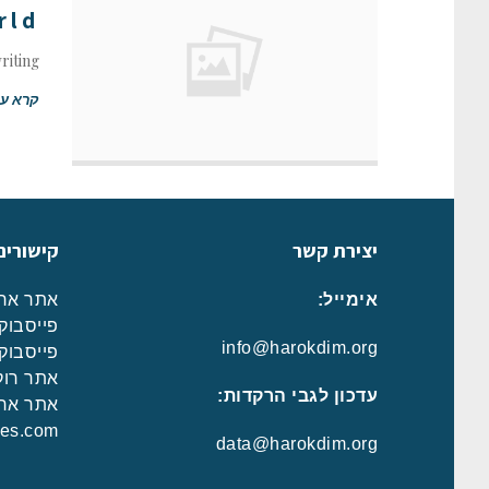
ld!
riting!
קרא עו
יצירת קשר
קישורים
אימייל:
אתר ארג
פייסבוק 
info@harokdim.org
פייסבוק 
אתר רוק
עדכון לגבי הרקדות:
אתר ארג
ces.com
data@harokdim.org