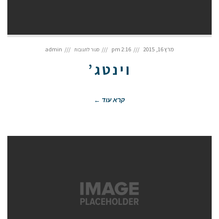
על
וינטג’
מרץ 16, 2015
2:16 pm
admin
סגור לתגובות
וינטג’
קרא עוד ←