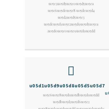
u05e2u05d5u05e0u05d5u05ea
u05e6u05deu05e8 u05deu05d4
u05d2u05d5u05e3
u05deu05d1u05e2u05d9u05d5u05ea
u05d0u05e0u05e9u05d9u05dd.
u05d1u05d9u05d8u05d5u05d7
u
u05e6u05e8u05d9u05dbu05d9u05dd
u05dbu05d2u05d6u05e2
u05e8u05d1u05d9u05dd u05e9u05d1u05d0