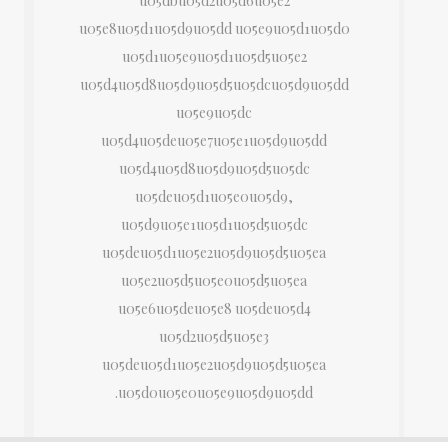
u05dbu05d2u05d6u05e2
u05e8u05d1u05d9u05dd u05e9u05d1u05d0
u05d1u05e9u05d1u05d5u05e2
u05d4u05d8u05d9u05d5u05dcu05d9u05dd
u05e9u05dc
u05d4u05deu05e7u05e1u05d9u05dd
u05d4u05d8u05d9u05d5u05dc
u05deu05d1u05e0u05d9,
u05d9u05e1u05d1u05d5u05dc
u05deu05d1u05e2u05d9u05d5u05ea
u05e2u05d5u05e0u05d5u05ea
u05e6u05deu05e8 u05deu05d4
u05d2u05d5u05e3
u05deu05d1u05e2u05d9u05d5u05ea
u05d0u05e0u05e9u05d9u05dd.