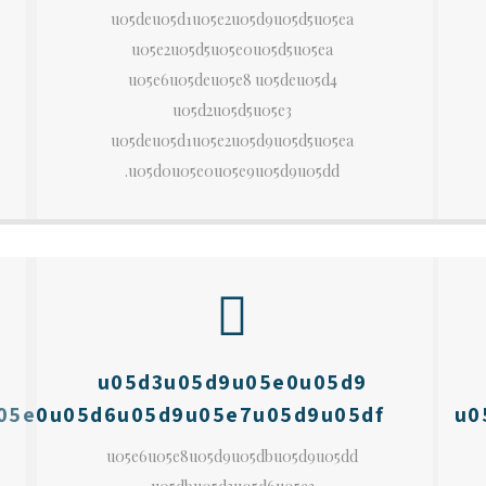
u05deu05d1u05e2u05d9u05d5u05ea
u05e2u05d5u05e0u05d5u05ea
u05e6u05deu05e8 u05deu05d4
u05d2u05d5u05e3
u05deu05d1u05e2u05d9u05d5u05ea
u05d0u05e0u05e9u05d9u05dd.
u05d3u05d9u05e0u05d9
05e0u05d6u05d9u05e7u05d9u05df
u0
u05e6u05e8u05d9u05dbu05d9u05dd