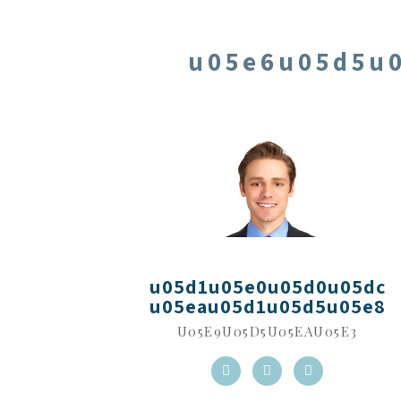
u05e6u05d5u
u05d1u05e0u05d0u05dc
u05eau05d1u05d5u05e8
U05E9U05D5U05EAU05E3