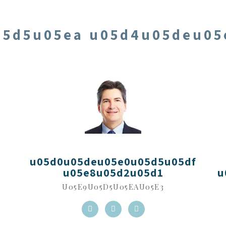
05d5u05ea u05d4u05deu05
u05d0u05deu05e0u05d5u05df
u05e8u05d2u05d1
u
U05E9U05D5U05EAU05E3