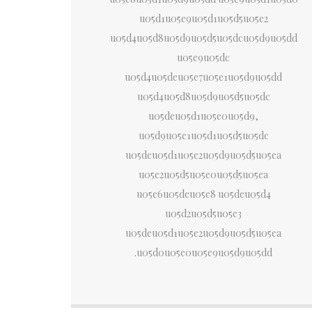
u05d1u05e9u05d1u05d5u05e2
u05d4u05d8u05d9u05d5u05dcu05d9u05dd
u05e9u05dc
u05d4u05deu05e7u05e1u05d9u05dd
u05d4u05d8u05d9u05d5u05dc
u05deu05d1u05e0u05d9,
u05d9u05e1u05d1u05d5u05dc
u05deu05d1u05e2u05d9u05d5u05ea
u05e2u05d5u05e0u05d5u05ea
u05e6u05deu05e8 u05deu05d4
u05d2u05d5u05e3
u05deu05d1u05e2u05d9u05d5u05ea
u05d0u05e0u05e9u05d9u05dd.