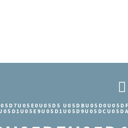
U05D7U05E0U05D5 U05DBU05D0U05D
U05D1U05E9U05D1U05D9U05DCU05D