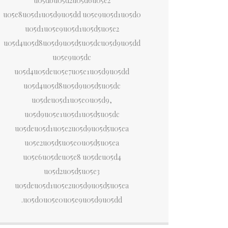
u05dbu05d2u05d6u05e2
u05e8u05d1u05d9u05dd u05e9u05d1u05d0
u05d1u05e9u05d1u05d5u05e2
u05d4u05d8u05d9u05d5u05dcu05d9u05dd
u05e9u05dc
u05d4u05deu05e7u05e1u05d9u05dd
u05d4u05d8u05d9u05d5u05dc
u05deu05d1u05e0u05d9,
u05d9u05e1u05d1u05d5u05dc
u05deu05d1u05e2u05d9u05d5u05ea
u05e2u05d5u05e0u05d5u05ea
u05e6u05deu05e8 u05deu05d4
u05d2u05d5u05e3
u05deu05d1u05e2u05d9u05d5u05ea
u05d0u05e0u05e9u05d9u05dd.