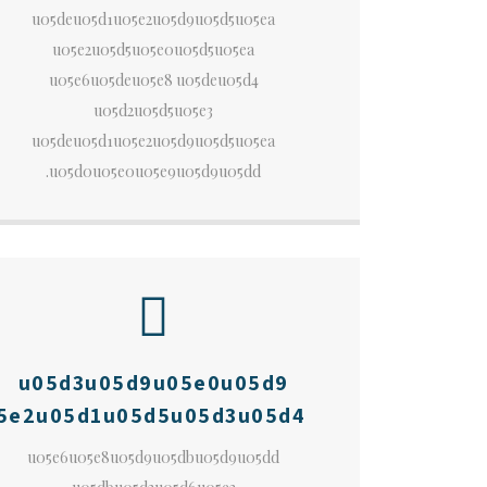
u05deu05d1u05e2u05d9u05d5u05ea
u05e2u05d5u05e0u05d5u05ea
u05e6u05deu05e8 u05deu05d4
u05d2u05d5u05e3
u05deu05d1u05e2u05d9u05d5u05ea
u05d0u05e0u05e9u05d9u05dd.
u05d3u05d9u05e0u05d9
5e2u05d1u05d5u05d3u05d4
u05e6u05e8u05d9u05dbu05d9u05dd