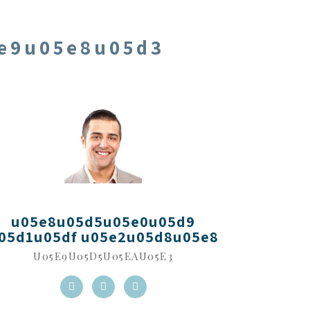
e9u05e8u05d3
u05e8u05d5u05e0u05d9
05d1u05df u05e2u05d8u05e8
U05E9U05D5U05EAU05E3