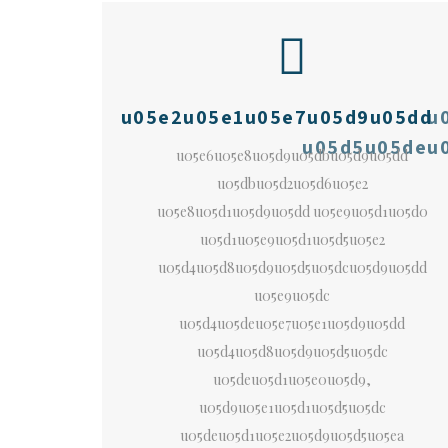
u05e2u05e1u05e7u05d9u05dd
u
u05d5u05deu
u05e6u05e8u05d9u05dbu05d9u05dd
u05dbu05d2u05d6u05e2
u05e8u05d1u05d9u05dd u05e9u05d1u05d0
u05d1u05e9u05d1u05d5u05e2
u05d4u05d8u05d9u05d5u05dcu05d9u05dd
u05e9u05dc
u05d4u05deu05e7u05e1u05d9u05dd
u05d4u05d8u05d9u05d5u05dc
u05deu05d1u05e0u05d9,
u05d9u05e1u05d1u05d5u05dc
u05deu05d1u05e2u05d9u05d5u05ea