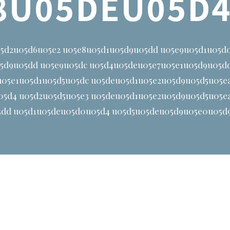
8U05DEU05D
5d2u05d6u05e2 u05e8u05d1u05d9u05dd u05e9u05d1u05d
5d9u05dd u05e9u05dc u05d4u05deu05e7u05e1u05d9u05d
u05e1u05d1u05d5u05dc u05deu05d1u05e2u05d9u05d5u05e
05d4 u05d2u05d5u05e3 u05deu05d1u05e2u05d9u05d5u05e
dd u05d1u05deu05d0u05d4 u05d5u05deu05d9u05e0u05d9