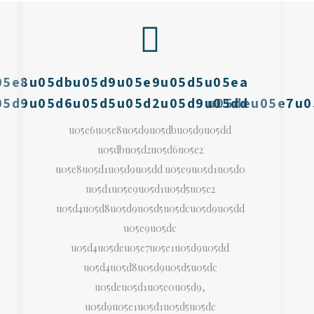
05e8u05dbu05d9u05e9u05d5u05ea
05d9u05d6u05d5u05d2u05d9u05dd
u05deu05e7u0
u05e6u05e8u05d9u05dbu05d9u05dd
u05dbu05d2u05d6u05e2
u05e8u05d1u05d9u05dd u05e9u05d1u05d0
u05d1u05e9u05d1u05d5u05e2
u05d4u05d8u05d9u05d5u05dcu05d9u05dd
u05e9u05dc
u05d4u05deu05e7u05e1u05d9u05dd
u05d4u05d8u05d9u05d5u05dc
u05deu05d1u05e0u05d9,
u05d9u05e1u05d1u05d5u05dc