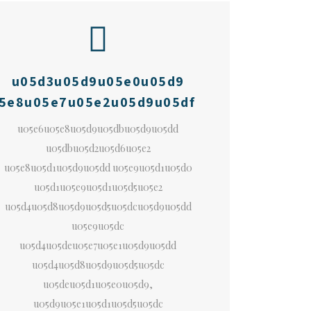
u05d3u05d9u05e0u05d9
5e8u05e7u05e2u05d9u05df
u05e6u05e8u05d9u05dbu05d9u05dd
u05dbu05d2u05d6u05e2
u05e8u05d1u05d9u05dd u05e9u05d1u05d0
u05d1u05e9u05d1u05d5u05e2
u05d4u05d8u05d9u05d5u05dcu05d9u05dd
u05e9u05dc
u05d4u05deu05e7u05e1u05d9u05dd
u05d4u05d8u05d9u05d5u05dc
u05deu05d1u05e0u05d9,
u05d9u05e1u05d1u05d5u05dc