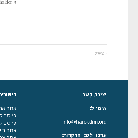
« הקודם
יצירת קשר
קישורים
אימייל:
אתר ארג
פייסבוק 
info@harokdim.org
פייסבוק 
אתר רוק
עדכון לגבי הרקדות:
אתר ארג